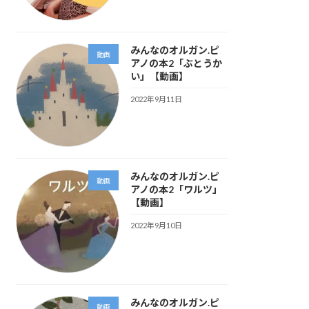
みんなのオルガン.ピ
動画
アノの本2「ぶとうか
い」【動画】
2022年9月11日
みんなのオルガン.ピ
動画
アノの本2「ワルツ」
【動画】
2022年9月10日
みんなのオルガン.ピ
動画