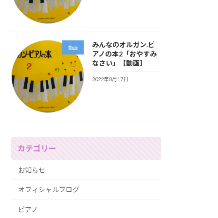
みんなのオルガン.ピ
動画
アノの本2「おやすみ
なさい」【動画】
2022年8月17日
カテゴリー
お知らせ
オフィシャルブログ
ピアノ