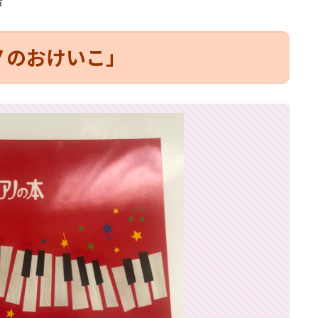
者
ノのおけいこ」