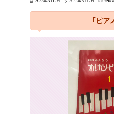
2022年7月12日
2022年7月12日
管理
終
更
新
「ピア
日
時
: