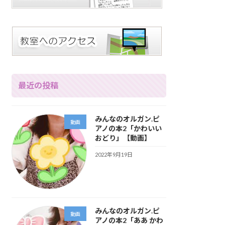
最近の投稿
みんなのオルガン.ピ
動画
アノの本2「かわいい
おどり」【動画】
2022年9月19日
みんなのオルガン.ピ
動画
アノの本2「ああ かわ