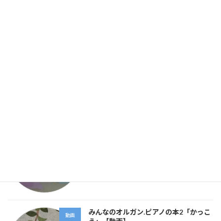
みんなのオルガン.ピアノの本2「ぶとう
動画
かい」【動画】
2022年9月11日
みんなのオルガン.ピアノの本2「ワル
動画
ツ」【動画】
2022年9月10日
みんなのオルガン.ピアノの本2「かっこ
動画